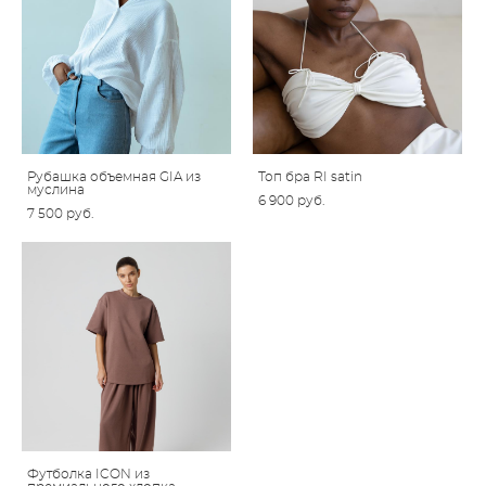
Рубашка объемная GIA из
Топ бра RI satin
муслина
6 900 pуб.
7 500 pуб.
Футболка ICON из