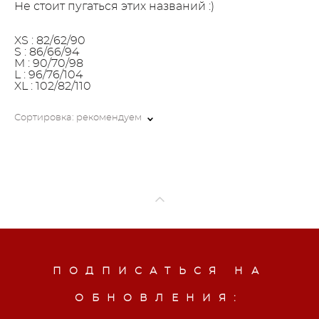
Не стоит пугаться этих названий :)
XS : 82/62/90
S : 86/66/94
M : 90/70/98
L : 96/76/104
XL : 102/82/110
Сортировка:
рекомендуем
ПОДПИСАТЬСЯ НА
ОБНОВЛЕНИЯ: