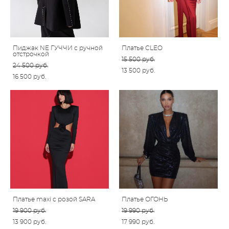
Пиджак NE ГУЧЧИ с ручной
Платье CLEO
отстрочкой
15 500 pуб.
24 500 pуб.
13 500 pуб.
16 500 pуб.
Платье maxi с розой SARA
Платье ОГОНЬ
19 900 pуб.
19 990 pуб.
13 900 pуб.
17 990 pуб.