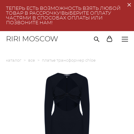
ТЕПЕРЬ ЕСТЬ ВОЗМОЖНОСТЬ ВЗЯТЬ ЛЮБОЙ
ТОВАР В РАССРОЧКУ!ВЫБЕРИТЕ ОПЛАТУ
ЧАСТЯМИ В СПОСОБАХ ОПЛАТЫ ИЛИ
ПОЗВОНИТЕ НАМ!
RIRI MOSCOW
каталог
>
все
>
платье трансформер chloe