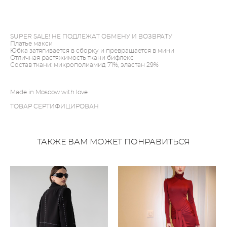
ДОБАВИТЬ В КОРЗИНУ
SUPER SALE! НЕ ПОДЛЕЖАТ ОБМЕНУ И ВОЗВРАТУ
Платье макси
Юбка затягивается в сборку и превращается в мини
Отличная растяжимость ткани бифлекс
Состав ткани: микрополиамид 71%, эластан 29%
Made in Moscow with love
ТОВАР СЕРТИФИЦИРОВАН
ТАКЖЕ ВАМ МОЖЕТ ПОНРАВИТЬСЯ