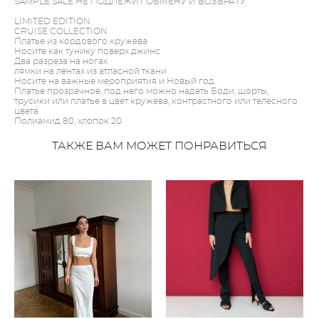
SAMPLE SALE НЕ ПОДЛЕЖИТ ОБМЕНУ И ВОЗВРАТУ
LIMITED EDITION
CRUISE COLLECTION
Платье из кордового кружева
Носите как тунику поверх джинс
Два разреза на ногах
лямки на лентах из атласной ткани
Носите на важные мероприятия и Новый год
Платье прозрачное, под него можно надеть Боди, шорты,
трусики или платье в цвет кружева, контрастного или телесного
цвета
Полиамид 80, хлопок 20
ТАКЖЕ ВАМ МОЖЕТ ПОНРАВИТЬСЯ