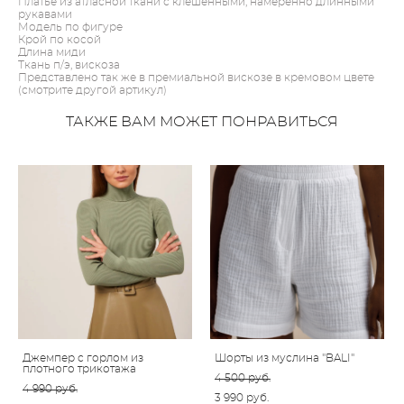
Платье из атласной ткани с клешенными, намеренно длинными
рукавами
Модель по фигуре
Крой по косой
Длина миди
Ткань п/э, вискоза
Представлено так же в премиальной вискозе в кремовом цвете
(смотрите другой артикул)
ТАКЖЕ ВАМ МОЖЕТ ПОНРАВИТЬСЯ
Джемпер с горлом из
Шорты из муслина "BALI"
плотного трикотажа
4 500 pуб.
4 990 pуб.
3 990 pуб.