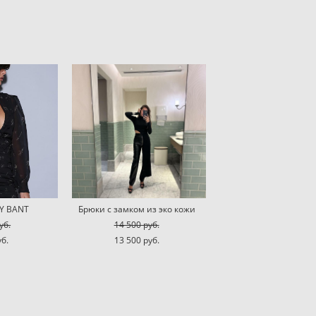
RY BANT
Брюки с замком из эко кожи
уб.
14 500 pуб.
уб.
13 500 pуб.