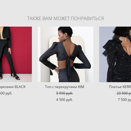
ТАКЖЕ ВАМ МОЖЕТ ПОНРАВИТЬСЯ
азрезами BLACK
Топ с перекрутами KIM
Платье KER
500 pуб.
5 990 pуб.
23 500 p
4 500 pуб.
7 500 p