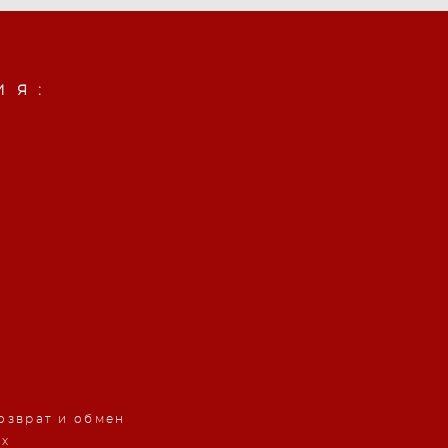
ИЯ:
озврат и обмен
ых