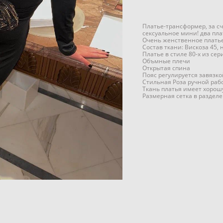
Платье-трансформер, за с
сексуальное мини! два плат
Очень женственное платье
Состав ткани: Вискоза 45, 
Платье в стиле 80-х из се
Объмные плечи
Открытая спина
Пояс регулируется завязко
Стильная Роза ручной раб
Ткань платья имеет хоро
Размерная сетка в раздел