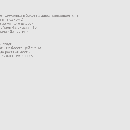
чет шнуровки в боковых швах превращается в
ья в одном ;)
 из мягкого джерси
нейлон 45, эластан 10
риала «Династия»
й сзади
оты из блестящей ткани
шую растяжимость
е РАЗМЕРНАЯ СЕТКА