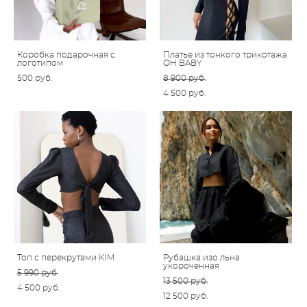
Коробка подарочная с
Платье из тонкого трикотажа
логотипом
OH BABY
500 pуб.
8 900 pуб.
4 500 pуб.
Топ с перекрутами KIM
Рубашка изо льна
укороченная
5 990 pуб.
13 500 pуб.
4 500 pуб.
12 500 pуб.