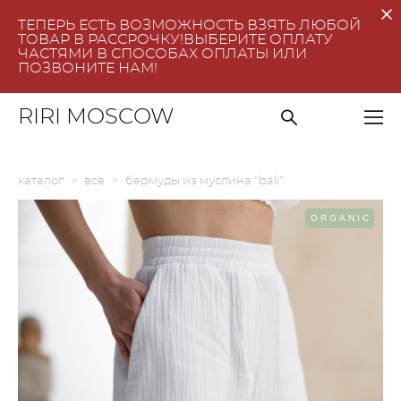
ТЕПЕРЬ ЕСТЬ ВОЗМОЖНОСТЬ ВЗЯТЬ ЛЮБОЙ
ТОВАР В РАССРОЧКУ!ВЫБЕРИТЕ ОПЛАТУ
ЧАСТЯМИ В СПОСОБАХ ОПЛАТЫ ИЛИ
ПОЗВОНИТЕ НАМ!
RIRI MOSCOW
каталог
>
все
>
бермуды из муслина "bali"
ORGANIC