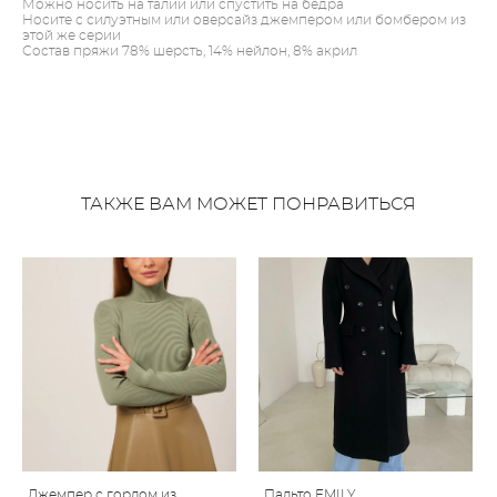
Можно носить на талии или спустить на бедра
Носите с силуэтным или оверсайз джемпером или бомбером из
этой же серии
Состав пряжи 78% шерсть, 14% нейлон, 8% акрил
ТАКЖЕ ВАМ МОЖЕТ ПОНРАВИТЬСЯ
Джемпер с горлом из
Пальто EMILY