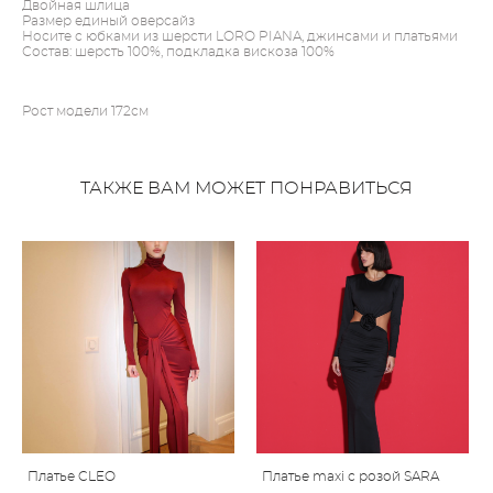
Двойная шлица
Размер единый оверсайз
Носите с юбками из шерсти LORO PIANA, джинсами и платьями
Состав: шерсть 100%, подкладка вискоза 100%
Рост модели 172см
ТАКЖЕ ВАМ МОЖЕТ ПОНРАВИТЬСЯ
Платье CLEO
Платье maxi с розой SARA