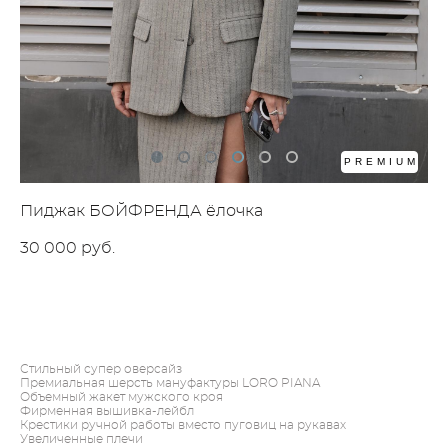
PREMIUM
Пиджак БОЙФРЕНДА ёлочка
30 000 pуб.
ДОБАВИТЬ В КОРЗИНУ
Стильный супер оверсайз
Премиальная шерсть мануфактуры LORO PIANA
Объемный жакет мужского кроя
Фирменная вышивка-лейбл
Крестики ручной работы вместо пуговиц на рукавах
Увеличенные плечи