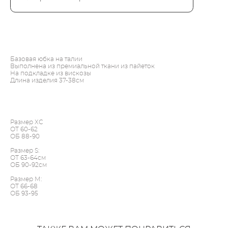
ДОБАВИТЬ В КОРЗИНУ
Базовая юбка на талии
Выполнена из премиальной ткани из пайеток
На подкладке из вискозы
Длина изделия 37-38см
Размер ХС
ОТ 60-62
ОБ 88-90
Размер S:
ОТ 63-64см
ОБ 90-92см
Размер М:
ОТ 66-68
ОБ 93-95