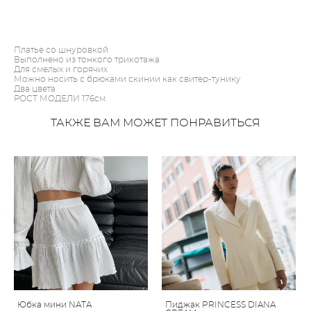
ДОБАВИТЬ В КОРЗИНУ
Платье со шнуровкой
Выполнено из тонкого трикотажа
Для смелых и горячих
Можно носить с брюками скинии как свитер-тунику
Два цвета
РОСТ МОДЕЛИ 176см
ТАКЖЕ ВАМ МОЖЕТ ПОНРАВИТЬСЯ
Юбка мини NATA
Пиджак PRINCESS DIANA