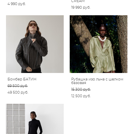
CREAM
4 990 pуб.
19 990 pуб.
Бомбер БАТИН
Рубашка изо льна с шелком
базовая
69 500 pуб.
15 300 pуб.
49 500 pуб.
12 500 pуб.