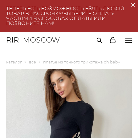
ТЕПЕРЬ ЕСТЬ ВОЗМОЖНОСТЬ ВЗЯТЬ ЛЮБОЙ
ТОВАР В РАССРОЧКУ!ВЫБЕРИТЕ ОПЛАТУ
ЧАСТЯМИ В СПОСОБАХ ОПЛАТЫ ИЛИ
ПОЗВОНИТЕ НАМ!
RIRI MOSCOW
каталог
>
все
>
платье из тонкого трикотажа oh baby