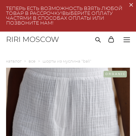
ТЕПЕРЬ ЕСТЬ ВОЗМОЖНОСТЬ ВЗЯТЬ ЛЮБОЙ
ТОВАР В РАССРОЧКУ!ВЫБЕРИТЕ ОПЛАТУ
ЧАСТЯМИ В СПОСОБАХ ОПЛАТЫ ИЛИ
ПОЗВОНИТЕ НАМ!
RIRI MOSCOW
каталог
>
все
>
шорты из муслина "bali"
ORGANIC