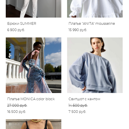
Брюки SUMMER
Платье "ANITA" mousseline
6 900 pуб.
15 990 pуб.
Платье MONICA color block
Свитшот с кантом
27 000 pуб.
14 500 pуб.
16 500 pуб.
7 500 pуб.