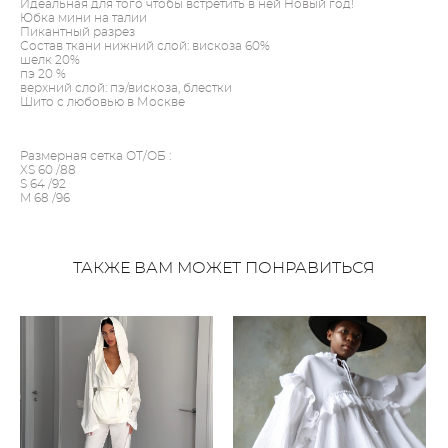
Идеальная для того чтобы встретить в ней Новый год!
Юбка мини на талии
Пикантный разрез
Состав ткани нижний слой: вискоза 60%
шелк 20%
пэ 20 %
верхний слой: пэ/вискоза, блестки
Шито с любовью в Москве
Размерная сетка ОТ/ОБ :
XS 60 /88
S 64 /92
M 68 /96
ТАКЖЕ ВАМ МОЖЕТ ПОНРАВИТЬСЯ