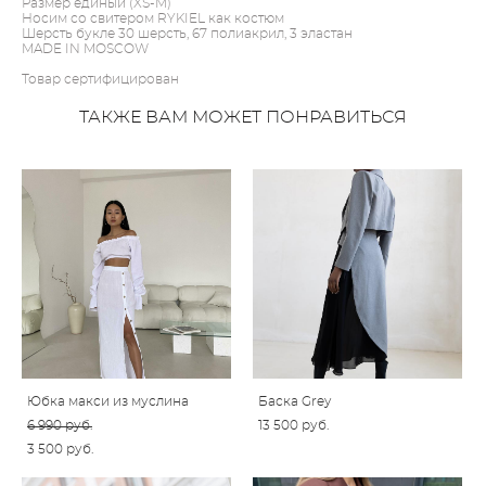
Размер единый (XS-M)
Носим со свитером RYKIEL как костюм
Шерсть букле 30 шерсть, 67 полиакрил, 3 эластан
MADE IN MOSCOW
Товар сертифицирован
ТАКЖЕ ВАМ МОЖЕТ ПОНРАВИТЬСЯ
Юбка макси из муслина
Баска Grey
6 990 pуб.
13 500 pуб.
3 500 pуб.