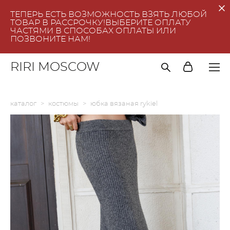
ТЕПЕРЬ ЕСТЬ ВОЗМОЖНОСТЬ ВЗЯТЬ ЛЮБОЙ
ТОВАР В РАССРОЧКУ!ВЫБЕРИТЕ ОПЛАТУ
ЧАСТЯМИ В СПОСОБАХ ОПЛАТЫ ИЛИ
ПОЗВОНИТЕ НАМ!
RIRI MOSCOW
каталог
>
костюмы
>
юбка вязаная rykiel