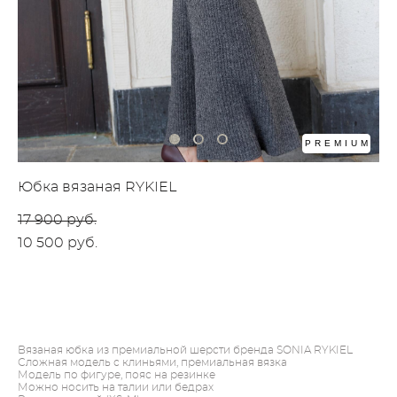
PREMIUM
Юбка вязаная RYKIEL
17 900 pуб.
10 500 pуб.
ДОБАВИТЬ В КОРЗИНУ
Вязаная юбка из премиальной шерсти бренда SONIA RYKIEL
Сложная модель с клиньями, премиальная вязка
Модель по фигуре, пояс на резинке
Можно носить на талии или бедрах