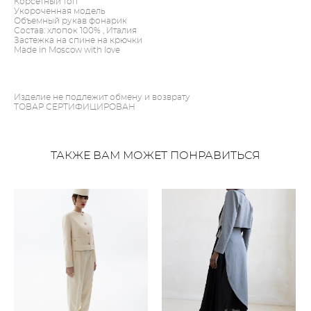
Корсетный топ
Укороченная модель
Объемный рукав фонарик
Состав: хлопок 100% , Италия
Застежка на спине на крючки
Made in Moscow with love
Изделие не подлежит обмену и возврату
ТОВАР СЕРТИФИЦИРОВАН
ТАКЖЕ ВАМ МОЖЕТ ПОНРАВИТЬСЯ