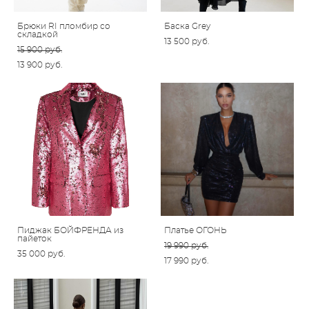
Брюки RI пломбир со
Баска Grey
складкой
13 500 pуб.
15 900 pуб.
13 900 pуб.
Пиджак БОЙФРЕНДА из
Платье ОГОНЬ
пайеток
19 990 pуб.
35 000 pуб.
17 990 pуб.