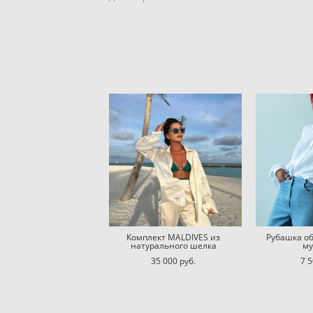
Комплект MALDIVES из
Рубашка о
натурального шелка
му
35 000 pуб.
7 5