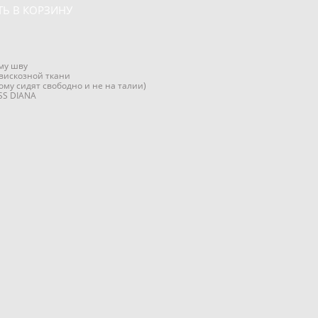
Ь В КОРЗИНУ
му шву
вискозной ткани
ому сидят свободно и не на талии)
SS DIANA