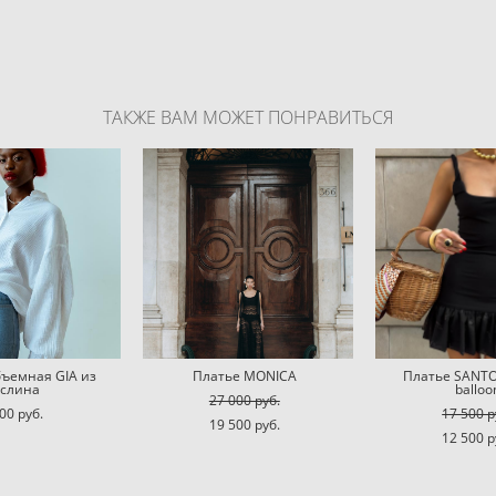
ТАКЖЕ ВАМ МОЖЕТ ПОНРАВИТЬСЯ
бъемная GIA из
Платье MONICA
Платье SANTOR
слина
balloo
27 000 pуб.
00 pуб.
17 500 p
19 500 pуб.
12 500 p