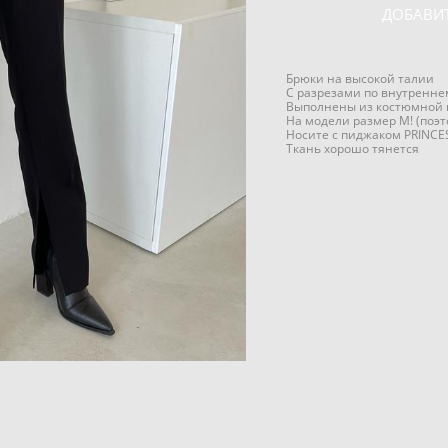
ДОБАВИТ
Брюки на высокой талии
С разрезами по внутренне
Выполнены из костюмной 
На модели размер М! (поэт
Носите с пиджаком PRINCE
Ткань хорошо тянется