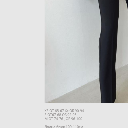
XS ОТ 65-67 Хс ОБ 90-94
S ОТ67-68 ОБ 92-95
M ОТ 74-76 , ОБ 96-100
Длина брюк 109-110см