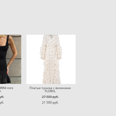
INI mini
Платье-туника с воланами
n
FLORAL
уб.
27 500 pуб.
уб.
21 500 pуб.