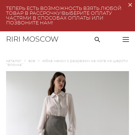
ТЕПЕРЬ ЕСТЬ ВОЗМОЖНОСТЬ ВЗЯТЬ ЛЮБОЙ
ТОВАР В РАССРОЧКУ!ВЫБЕРИТЕ ОПЛАТУ
ЧАСТЯМИ В СПОСОБАХ ОПЛАТЫ ИЛИ
ПОЗВОНИТЕ НАМ!
RIRI MOSCOW
каталог
>
все
>
юбка макси с разрезом на ноге из шерсти
"ёлочка"