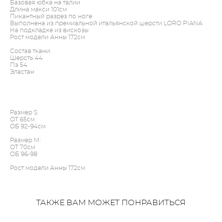
Базовая юбка на талии
Длина макси 101см
Пикантный разрез по ноге
Выполнена из премиальной итальянской шерсти LORO PIANA
На подкладке из вискозы
Рост модели Анны 172см
Состав ткани:
Шерсть 44
Пэ 54
Эластан
Размер S:
ОТ 65cм
ОБ 92-94см
Размер М:
ОТ 70см
ОБ 96-98
Рост модели Анны 172см
ТАКЖЕ ВАМ МОЖЕТ ПОНРАВИТЬСЯ