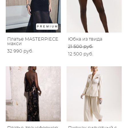
PREMIUM
Платье MASTERPIECE
Юбка из твида
макси
21 500 pуб.
32 990 pуб.
12 500 pуб.