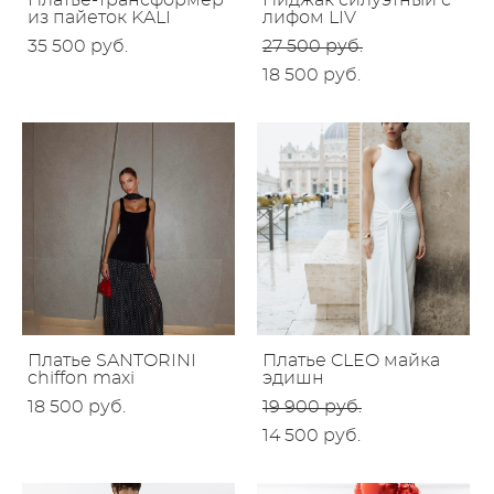
Платье-трансформер
Пиджак силуэтный с
из пайеток KALI
лифом LIV
35 500 pуб.
27 500 pуб.
18 500 pуб.
Платье SANTORINI
Платье CLEO майка
chiffon maxi
эдишн
18 500 pуб.
19 900 pуб.
14 500 pуб.